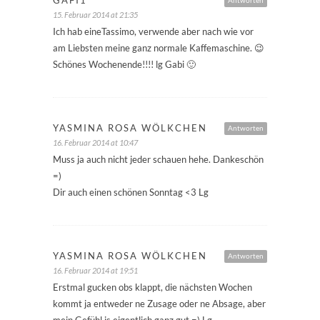
15. Februar 2014 at 21:35
Ich hab eineTassimo, verwende aber nach wie vor
am Liebsten meine ganz normale Kaffemaschine. 😉
Schönes Wochenende!!!! lg Gabi 🙂
YASMINA ROSA WÖLKCHEN
Antworten
16. Februar 2014 at 10:47
Muss ja auch nicht jeder schauen hehe. Dankeschön
=)
Dir auch einen schönen Sonntag <3 Lg
YASMINA ROSA WÖLKCHEN
Antworten
16. Februar 2014 at 19:51
Erstmal gucken obs klappt, die nächsten Wochen
kommt ja entweder ne Zusage oder ne Absage, aber
mein Gefühl is eigentlich ganz gut =) Lg