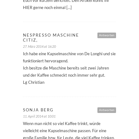
Euch vor kurzem berichtet. Den Artikel könnt Ihr
HIER gerne noch einmal […]
NESPRESSO MASCHINE
Antworten
CITIZ,
27. März 2014 at 16:20
Ich habe eine Kapselmaschine von De Longhi und sie
funktioniert hervoragend.
Ich besitze die Maschine bereits seit zwei Jahren
und der Kaffee schmeckt noch immer sehr gut.
Lg Christian
SONJA BERG
Antworten
11. April 2014 at 10:01
Wenn man nicht so viel Kaffee trinkt, würde
vielleicht eine Kapselmaschine passen. Für eine
große Familie bzw. für Leute, die viel Kaffee trinken,