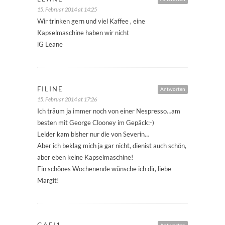
15. Februar 2014 at 14:25
Wir trinken gern und viel Kaffee , eine
Kapselmaschine haben wir nicht
lG Leane
FILINE
Antworten
15. Februar 2014 at 17:26
Ich träum ja immer noch von einer Nespresso…am
besten mit George Clooney im Gepäck:-)
Leider kam bisher nur die von Severin…
Aber ich beklag mich ja gar nicht, dienist auch schön,
aber eben keine Kapselmaschine!
Ein schönes Wochenende wünsche ich dir, liebe
Margit!
GAFI1
Antworten