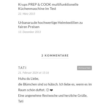
Krups PREP & COOK multifunktionelle
Küchenmaschine im Test
22. März 2015
Urbanara.de hochwertige Heimtextilien zu
fairen Preisen
13. Dezember 2013
2 KOMMENTARE
TATI
Antworten
21. Februar 2024 at 15:16
Huhu du Liebe,
die Blümchen sind so hübsch. Ich liebe es, wenn es im
Raum schön duftet. 🙂 ❤️
Eine angenehme Restwoche und herzliche Grüße,
Tati