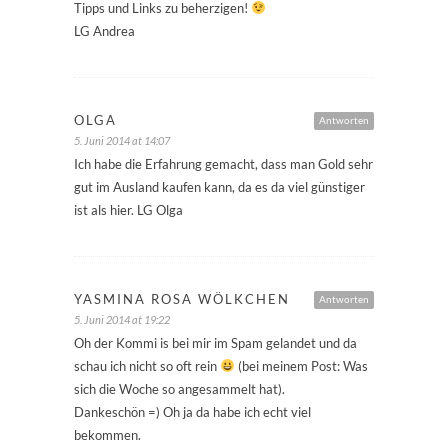
Tipps und Links zu beherzigen!
LG Andrea
OLGA
Antworten
5. Juni 2014 at 14:07
Ich habe die Erfahrung gemacht, dass man Gold sehr
gut im Ausland kaufen kann, da es da viel günstiger
ist als hier. LG Olga
YASMINA ROSA WÖLKCHEN
Antworten
5. Juni 2014 at 19:22
Oh der Kommi is bei mir im Spam gelandet und da
schau ich nicht so oft rein
(bei meinem Post: Was
sich die Woche so angesammelt hat).
Dankeschön =) Oh ja da habe ich echt viel
bekommen.