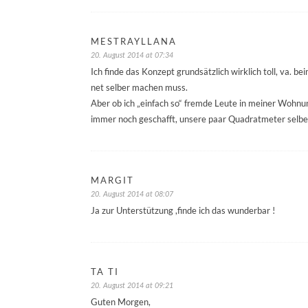
MESTRAYLLANA
20. August 2014 at 07:34
Ich finde das Konzept grundsätzlich wirklich toll, va. 
net selber machen muss.
Aber ob ich „einfach so“ fremde Leute in meiner Wohnu
immer noch geschafft, unsere paar Quadratmeter selber
MARGIT
20. August 2014 at 08:07
Ja zur Unterstützung ,finde ich das wunderbar !
TA TI
20. August 2014 at 09:21
Guten Morgen,