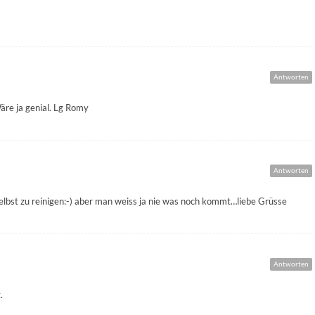
Antworten
re ja genial. Lg Romy
Antworten
selbst zu reinigen:-) aber man weiss ja nie was noch kommt…liebe Grüsse
Antworten
.