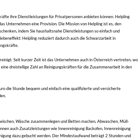
kräfte ihre Dienstleistungen für Privatpersonen anbieten können. Helpling
 das Unternehmen eine Provision. Die Mission von Helpling ist es, den
schenken, indem Sie haushaltsnahe Dienstleistungen so einfach und
ebeneffekt: Helpling reduziert dadurch auch die Schwarzarbeit in
ungskräfte.
inigt. Seit kurzer Zeit ist das Unternehmen auch in Österreich vertreten, wo
ne dreistellige Zahl an Reinigungskräften für die Zusammenarbeit in den
uro die Stunde bequem und einfach eine qualifizierte und versicherte
den.
b wischen, Wäsche zusammenlegen und Betten machen, Abwaschen, Müll-
önnen auch Zusatzleistungen wie Innenreinigung Backofen, Innenreinigung
inigung dazu gebucht werden. Der Mindestaufwand beträgt 2 Stunden und