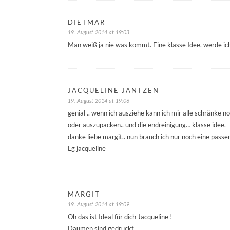
DIETMAR
19. August 2014 at 19:03
Man weiß ja nie was kommt. Eine klasse Idee, werde ich
JACQUELINE JANTZEN
19. August 2014 at 19:06
genial .. wenn ich ausziehe kann ich mir alle schränke 
oder auszupacken.. und die endreinigung… klasse idee.
danke liebe margit.. nun brauch ich nur noch eine pas
Lg jacqueline
MARGIT
19. August 2014 at 19:09
Oh das ist Ideal für dich Jacqueline !
Daumen sind gedrückt ….