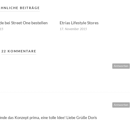
ÄHNLICHE BEITRÄGE
de bei Street One bestellen
Etrias Lifestyle Stores
015
17. November 2015
22 KOMMENTARE
Antworten
Antworten
 finde das Konzept prima, eine tolle Idee! Liebe Grüße Doris