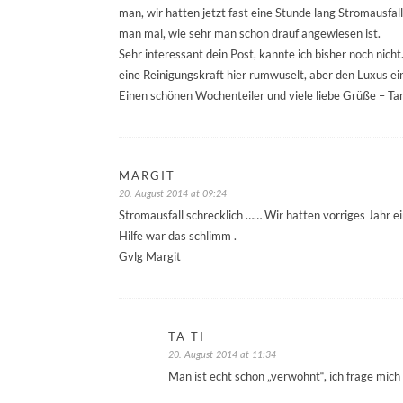
man, wir hatten jetzt fast eine Stunde lang Stromausfall 
man mal, wie sehr man schon drauf angewiesen ist.
Sehr interessant dein Post, kannte ich bisher noch nicht.
eine Reinigungskraft hier rumwuselt, aber den Luxus ei
Einen schönen Wochenteiler und viele liebe Grüße – Ta
MARGIT
20. August 2014 at 09:24
Stromausfall schrecklich …… Wir hatten vorriges Jahr e
Hilfe war das schlimm .
Gvlg Margit
TA TI
20. August 2014 at 11:34
Man ist echt schon „verwöhnt“, ich frage mic