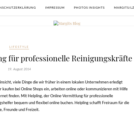
NSCHUTZERKLÄRUNG
IMPRESSUM
PHOTOS INSIGHTS
MARGITS/L
LIFESTYLE
ng für professionelle Reinigungskräfte
19. August 2014
Hinsicht, viele Dinge die wir früher in einem lokalen Unternehmen erledigt
 kaufen bei Online Shops ein, arbeiten online oder kommunizieren mit Hilfe
ternet finden. Mit Helpling, der Online-Vermittlung für professionelle
agshelfer bequem und flexibel online buchen. Helpling schafft Freiraum für die
, Freunde und Freizeit.