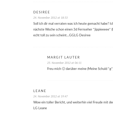
DESIREE
24. November 2012 at 18:53
Soll ich dir mal verraten was ich heute gemacht habe? 
nächste Woche schon einen 3d Fernseher *jippieeeee* (D
echt toll zu sein scheint…GGLG Desiree
MARGIT LAUTER
25. November 2012 at 06:11
Freu mich 🙂 darüber meine (Meine Schuld *g*
LEANE
24. November 2012 at 19:47
Wow ein toller Bericht, und weiterhin viel Freude mit d
LG Leane