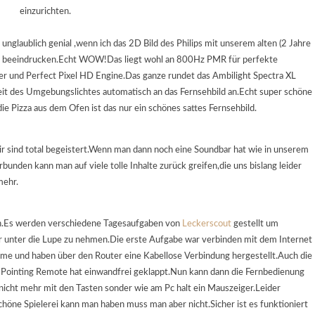
einzurichten.
glaublich genial ,wenn ich das 2D Bild des Philips mit unserem alten (2 Jahre
 sehr beeindrucken.Echt WOW!Das liegt wohl an 800Hz PMR für perfekte
r und Perfect Pixel HD Engine.Das ganze rundet das Ambilight Spectra XL
keit des Umgebungslichtes automatisch an das Fernsehbild an.Echt super schöne
die Pizza aus dem Ofen ist das nur ein schönes sattes Fernsehbild.
wir sind total begeistert.Wenn man dann noch eine Soundbar hat wie in unserem
rbunden kann man auf viele tolle Inhalte zurück greifen,die uns bislang leider
mehr.
ich.Es werden verschiedene Tagesaufgaben von
Leckerscout
gestellt um
r unter die Lupe zu nehmen.Die erste Aufgabe war verbinden mit dem Internet
leme und haben über den Router eine Kabellose Verbindung hergestellt.Auch die
 Pointing Remote hat einwandfrei geklappt.Nun kann dann die Fernbedienung
icht mehr mit den Tasten sonder wie am Pc halt ein Mauszeiger.Leider
 schöne Spielerei kann man haben muss man aber nicht.Sicher ist es funktioniert