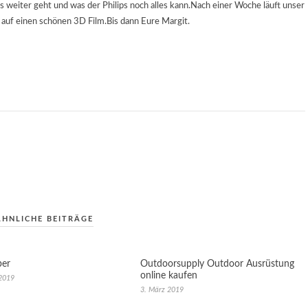
 es weiter geht und was der Philips noch alles kann.Nach einer Woche läuft unser
h auf einen schönen 3D Film.Bis dann Eure Margit.
ÄHNLICHE BEITRÄGE
ber
Outdoorsupply Outdoor Ausrüstung
online kaufen
 2019
3. März 2019