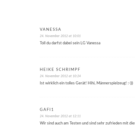
VANESSA
24. November 2012 at 10:01
Toll du darfst dabei sein LG Vanessa
HEIKE SCHRIMPF
24. November 2012 at 10:24
Ist wirklich ein tolles Gerät! Hihi, Männerspielzeug! :-)))
GAFI1
24. November 2012 at 12:11
Wir sind auch am Testen und sind sehr zufrieden mit die