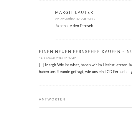
MARGIT LAUTER
29. November 2012 at 13:19
Ja behalte den Fernseh
EINEN NEUEN FERNSEHER KAUFEN – N
14. Februar 2013 at 09:42
[…] Margit Wie ihr wisst, haben wir im Herbst letzten J
haben uns Freunde gefragt, wie uns ein LCD Fernseher gef
ANTWORTEN