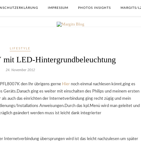
NSCHUTZERKLÄRUNG
IMPRESSUM
PHOTOS INSIGHTS
MARGITS/L
LIFESTYLE
V mit LED-Hintergrundbeleuchtung
24. November 2012
40PFL8007K den Ihr übrigens gerne
Hier
noch einmal nachlesen könnt,ging es
 Geräts.Danach ging es weiter mit einschalten des Philips und meinem ersten
 als auch das einrichten der Internetverbindung ging recht zügig und mein
Bedienungs/Installations Anweisungen.Durch das kpl.Menü wird man geleitet und
äglich geändert werden muss ist leicht dank integrierter
r Internetverbindung übersprungen wird ist das leicht nachzulesen um später