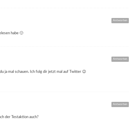
Antworten
elesen habe 🙂
Antworten
u ja mal schauen. Ich folg dir jetzt mal auf Twitter 😉
Antworten
ach der Testaktion auch?