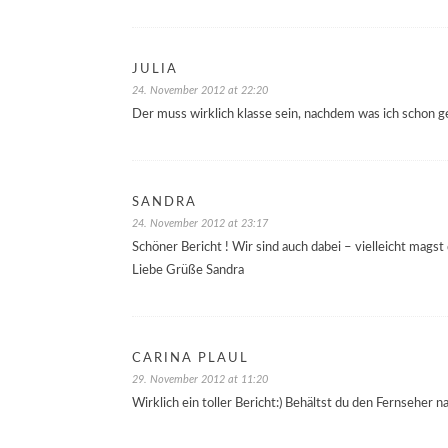
JULIA
24. November 2012 at 22:20
Der muss wirklich klasse sein, nachdem was ich schon g
SANDRA
24. November 2012 at 23:17
Schöner Bericht ! Wir sind auch dabei – vielleicht magst d
Liebe Grüße Sandra
CARINA PLAUL
29. November 2012 at 11:20
Wirklich ein toller Bericht:) Behältst du den Fernseher n